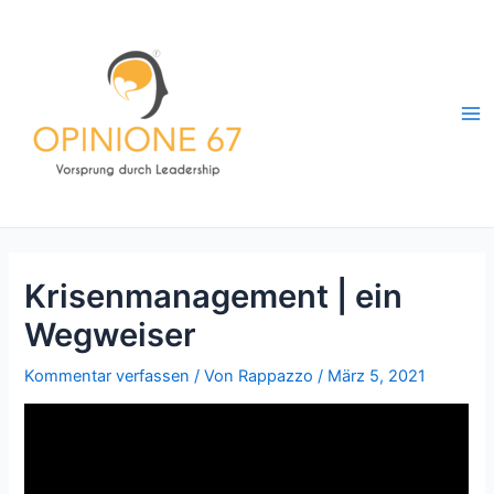
Zum
Inhalt
springen
Ma
Me
Krisenmanagement | ein
Wegweiser
Kommentar verfassen
/ Von
Rappazzo
/
März 5, 2021