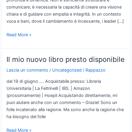
profonda e dinamica. Non è sufficiente strutturare e
comunicare; è necessaria la capacità di creare una visione
chiara e di guidare con empatia e integrità. In un contesto
vuca e bani, dove il cambiamento è incessante, i leader […]
Il
Read More »
moderno
limes
della
Il mio nuovo libro presto disponibile
condotta
–
Lascia un commento
/
Uncategorized
/
Rappazzo
Permeare
dal 19 di giugno …. Acquistabile presso: Libreria
e
Universitaria | La Feltrinelli | IBS. | Amazon
orientare
(prossimamente) | Hoepli Acquistando direttamente, mi
la
puoi aiutare anche con un commento – Grazie! Sono un
leadership
folle incatenato alla ragione. Ma sono anche la ragione che
per
ha bisogno del folle
il
vantaggio
Il
Read More »