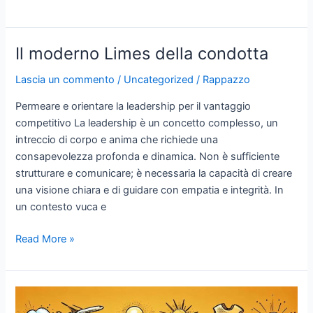
competitivo
mio
nuovo
libro
Il moderno Limes della condotta
presto
disponibile
Lascia un commento
/
Uncategorized
/
Rappazzo
Permeare e orientare la leadership per il vantaggio
competitivo La leadership è un concetto complesso, un
intreccio di corpo e anima che richiede una
consapevolezza profonda e dinamica. Non è sufficiente
strutturare e comunicare; è necessaria la capacità di creare
una visione chiara e di guidare con empatia e integrità. In
un contesto vuca e
Il
Read More »
moderno
Limes
della
condotta