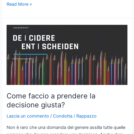
L’intervista
Read More »
Come faccio a prendere la
decisione giusta?
Lascia un commento
/
Condotta
/
Rappazzo
Non è raro che una domanda del genere assilla tutte quelle