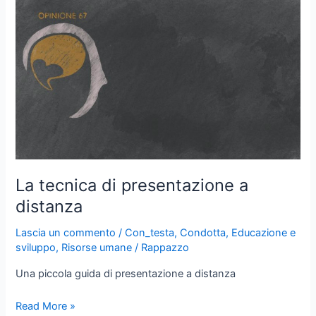
il
mondo?
La tecnica di presentazione a
distanza
Lascia un commento
/
Con_testa
,
Condotta
,
Educazione e
sviluppo
,
Risorse umane
/
Rappazzo
Una piccola guida di presentazione a distanza
La
Read More »