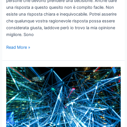
persone che devono prendere una decisione. Anche dare
una risposta a questo quesito non è compito facile. Non
esiste una risposta chiara e inequivocabile. Potrei asserire
che qualunque vostra ragionevole risposta possa essere
considerata giusta, laddove però io trovo la mia opinione
migliore. Sono
Come
Read More »
faccio
a
prendere
la
decisione
giusta?