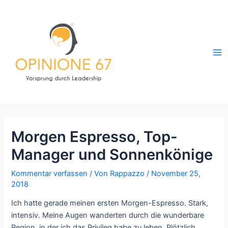
Zum
Inhalt
springen
Ma
Me
Morgen Espresso, Top-
Manager und Sonnenkönige
Kommentar verfassen
/ Von
Rappazzo
/
November 25,
2018
Ich hatte gerade meinen ersten Morgen-Espresso. Stark,
intensiv. Meine Augen wanderten durch die wunderbare
Region, in der ich das Privileg habe zu leben. Plötzlich