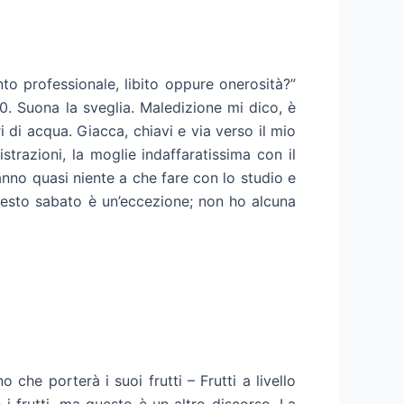
o professionale, libito oppure onerosità?”
:00. Suona la sveglia. Maledizione mi dico, è
 di acqua. Giacca, chiavi e via verso il mio
strazioni, la moglie indaffaratissima con il
anno quasi niente a che fare con lo studio e
uesto sabato è un’eccezione; non ho alcuna
he porterà i suoi frutti – Frutti a livello
i frutti, ma questo è un altro discorso. La