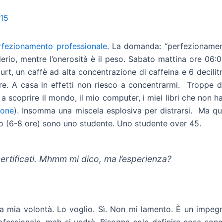
015
rfezionamento professionale
. La domanda: “perfezionament
siderio, mentre l’onerosità è il peso. Sabato mattina ore 06
rt, un caffè ad alta concentrazione di caffeina e 6 decilitri
re. A casa in effetti non riesco a concentrarmi. Troppe di
 a scoprire il mondo, il mio computer, i miei libri che non h
rone
). Insomma una miscela esplosiva per distrarsi. Ma q
o (6-8 ore) sono uno studente. Uno studente over 45.
 certificati. Mhmm mi dico, ma l’esperienza?
mia volontà. Lo voglio. Sì. Non mi lamento. È un impegno c
ofessionale, mah si vedrà. Bisogna solo definire cosa sono 