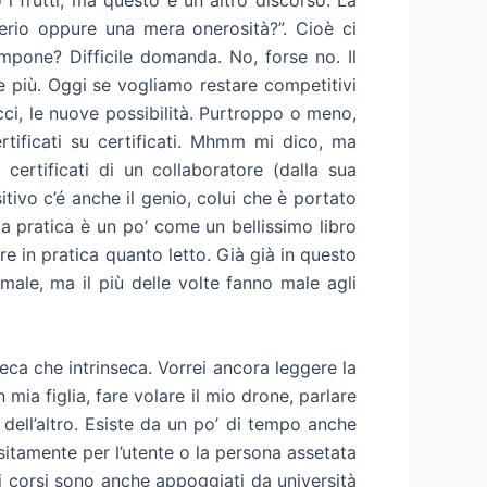
erio oppure una mera onerosità?”. Cioè ci
mpone? Difficile domanda. No, forse no. Il
 più. Oggi se vogliamo restare competitivi
cci, le nuove possibilità. Purtroppo o meno,
ertificati su certificati. Mhmm mi dico, ma
 certificati di un collaboratore (dalla sua
itivo c’é anche il genio, colui che è portato
a pratica è un po’ come un bellissimo libro
re in pratica quanto letto. Già già in questo
male, ma il più delle volte fanno male agli
ca che intrinseca. Vorrei ancora leggere la
mia figlia, fare volare il mio drone, parlare
ell’altro. Esiste da un po’ di tempo anche
ositamente per l’utente o la persona assetata
i corsi sono anche appoggiati da università