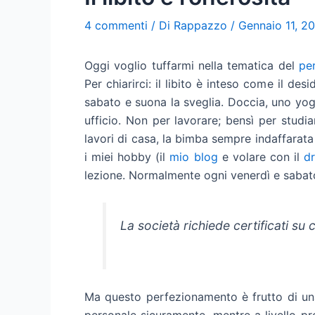
4 commenti
/ Di
Rappazzo
/
Gennaio 11, 2
Oggi voglio tuffarmi nella tematica del
pe
Per chiarirci: il libito è inteso come il de
sabato e suona la sveglia. Doccia, uno yogu
ufficio. Non per lavorare; bensì per studia
lavori di casa, la bimba sempre indaffarata
i miei hobby (il
mio blog
e volare con il
d
lezione. Normalmente ogni venerdì e sabat
La società richiede certificati su
Ma questo perfezionamento è frutto di una 
personale sicuramente, mentre a livello pr