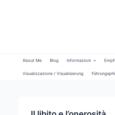
Vai
al
contenuto
About Me
Blog
Informazioni
Empfe
Visualizzazione / Visualisierung
Führungsphi
Il libito e l’onerosità