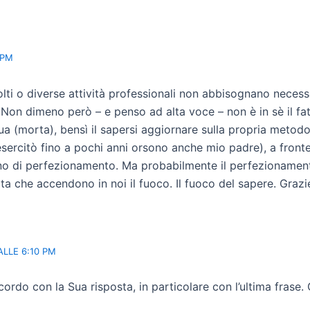
 PM
olti o diverse attività professionali non abbisognano nece
 Non dimeno però – e penso ad alta voce – non è in sè il fa
ngua (morta), bensì il sapersi aggiornare sulla propria metod
sercitò fino a pochi anni orsono anche mio padre), a fronte 
o di perfezionamento. Ma probabilmente il perfezionamento 
ta che accendono in noi il fuoco. Il fuoco del sapere. Graz
ALLE 6:10 PM
o con la Sua risposta, in particolare con l’ultima frase. Gr