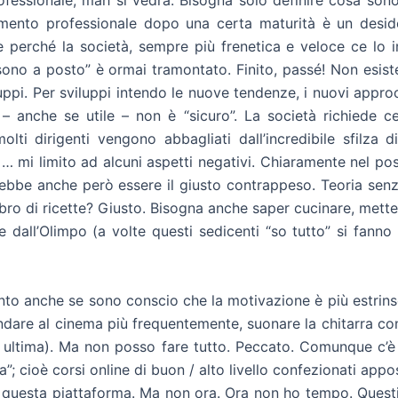
mento professionale dopo una certa maturità è un desid
perché la società, sempre più frenetica e veloce ce lo i
ono a posto” è ormai tramontato. Finito, passé! Non esiste
ppi. Per sviluppi intendo le nuove tendenze, i nuovi appro
a – anche se utile – non è “sicuro”. La società richiede c
lti dirigenti vengono abbagliati dall’incredibile sfilza di
 … mi limito ad alcuni aspetti negativi. Chiaramente nel pos
ebbe anche però essere il giusto contrappeso. Teoria senz
ibro di ricette? Giusto. Bisogna anche saper cucinare, mette
 dall’Olimpo (a volte questi sedicenti “so tutto” si fanno 
o anche se sono conscio che la motivazione è più estrinse
 andare al cinema più frequentemente, suonare la chitarra con 
 ultima). Ma non posso fare tutto. Peccato. Comunque c’è d
”; cioè corsi online di buon / alto livello confezionati app
e questa piattaforma. Ma non ora. Ora non ho tempo. Quest