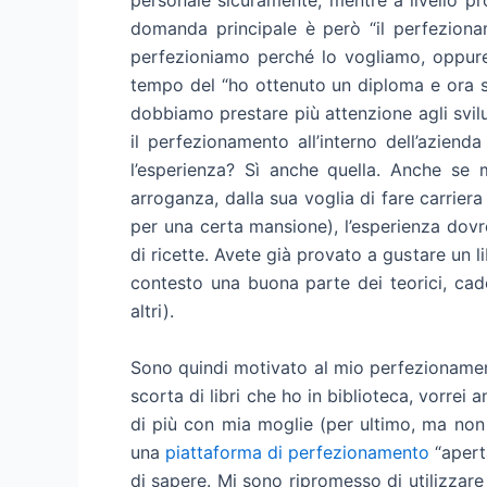
domanda principale è però “il perfeziona
perfezioniamo perché lo vogliamo, oppure 
tempo del “ho ottenuto un diploma e ora s
dobbiamo prestare più attenzione agli svilu
il perfezionamento all’interno dell’aziend
l’esperienza? Sì anche quella. Anche se mo
arroganza, dalla sua voglia di fare carriera
per una certa mansione), l’esperienza dovr
di ricette. Avete già provato a gustare un l
contesto una buona parte dei teorici, cade
altri).
Sono quindi motivato al mio perfezionament
scorta di libri che ho in biblioteca, vorrei
di più con mia moglie (per ultimo, ma non
una
piattaforma di perfezionamento
“aperta
di sapere. Mi sono ripromesso di utilizzar