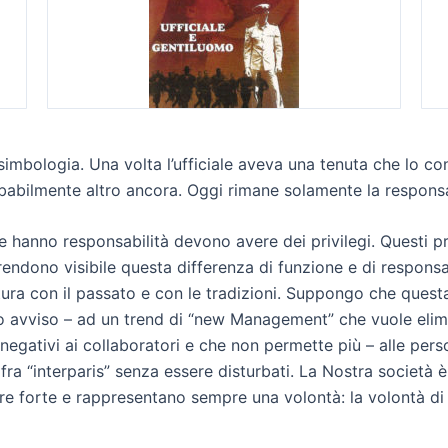
imbologia. Una volta l’ufficiale aveva una tenuta che lo con
obabilmente altro ancora. Oggi rimane solamente la responsab
e hanno responsabilità devono avere dei privilegi. Questi pri
ndono visibile questa differenza di funzione e di responsabi
ttura con il passato e con le tradizioni. Suppongo che quest
o avviso – ad un trend di “new Management” che vuole elimin
li negativi ai collaboratori e che non permette più – alle pe
fra “interparis” senza essere disturbati. La Nostra società è 
ere forte e rappresentano sempre una volontà: la volontà di 