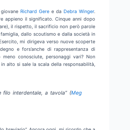
n giovane
Richard Gere
e da
Debra Winger
.
ere appieno il significato. Cinque anni dopo
e), il rispetto, il sacrificio non però parole
 famiglia, dallo scoutismo e dalla società in
l’Esercito, mi dirigeva verso nuove scoperte
degno e fors’anche di rappresentanza di
ù o meno conosciute, personaggi vari? Non
n alto si sale la scala della responsabilità,
ilo interdentale, a tavola” (
Meg
lo breviario”. Ancora oggi, mi ricordo che a