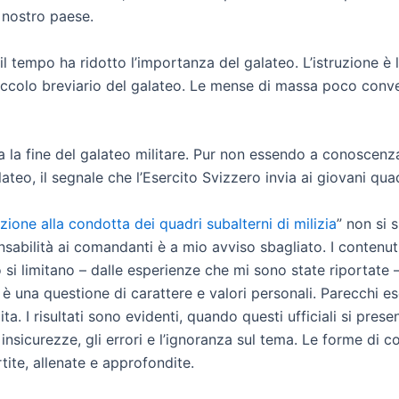
l nostro paese.
 il tempo ha ridotto l’importanza del galateo. L’istruzione è
piccolo breviario del galateo. Le mense di massa poco conven
 la fine del galateo militare. Pur non essendo a conoscenz
lateo, il segnale che l’Esercito Svizzero invia ai giovani qua
ione alla condotta dei quadri subalterni di milizia
” non si 
abilità ai comandanti è a mio avviso sbagliato. I contenuti, 
si limitano – dalle esperienze che mi sono state riportate –
una questione di carattere e valori personali. Parecchi ese
I risultati sono evidenti, quando questi ufficiali si presen
o le insicurezze, gli errori e l’ignoranza sul tema. Le forme 
ite, allenate e approfondite.