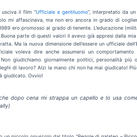
sciva il film “
Ufficiale e gentiluomo
”, interpretato da u
titolo mi affascinava, ma non ero ancora in grado di cogli
 1989 ero promosso al grado di tenente. L’educazione (militar
 Buona parte di questi valori li avevo già appresi dalla mia
ratta. Ma la nuova dimensione dell’essere un ufficiale del
ficiale voleva dire anche assumersi un comportamento 
. Non giudichiamo giornalmente politici, personalità pi
eghi di lavoro? Alzi la mano chi non ha mai giudicato! Più i
 giudicato. Ovvio!
 che dopo cena mi strappa un capello e lo usa come f
ally)
o un piccolo opuscolo dal titolo “Regole di galateo – Picco