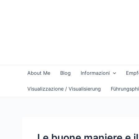
Vai
al
contenuto
About Me
Blog
Informazioni
Empfe
Visualizzazione / Visualisierung
Führungsphi
Le buone maniere e il