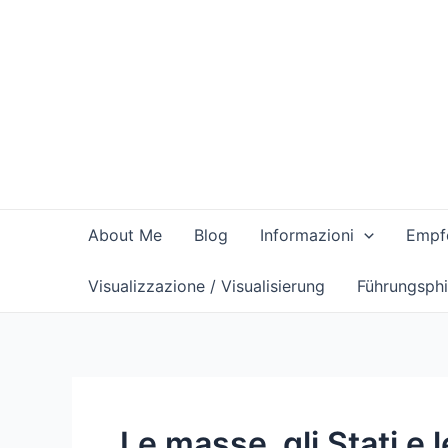
Vai
al
contenuto
About Me
Blog
Informazioni
Empfe
Visualizzazione / Visualisierung
Führungsphi
Le masse, gli Stati e 