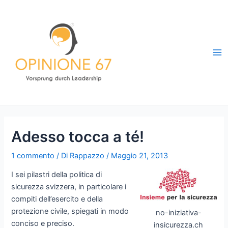
Vai
al
contenuto
Ma
Me
Adesso tocca a té!
1 commento
/ Di
Rappazzo
/
Maggio 21, 2013
I sei pilastri della politica di
sicurezza svizzera, in particolare i
compiti dell’esercito e della
protezione civile, spiegati in modo
no-iniziativa-
conciso e preciso.
insicurezza.ch