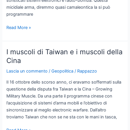
sofisticati sistemi elettronici è l’auto-bomba. Questa
micidiale arma, diremmo quasi camaleontica la si può
programmare
Auto-
Read More »
bomba
I muscoli di Taiwan e i muscoli della
Cina
Lascia un commento
/
Geopolitica
/
Rappazzo
Il 16 ottobre dello scorso anno, ci eravamo soffermati sulla
questione della disputa fra Taiwan e la Cina – Growing
Military Muscle. Da una parte il programma cinese con
l’acquisizione di sistemi d’arma mobili e l’obiettivo di
sincronizzare al meglio electronic warfare. Dall’altro
troviamo Taiwan che non se ne sta con le mani in tasca,
I