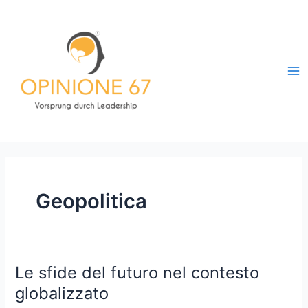
Vai
al
contenuto
Ma
Me
Geopolitica
Le sfide del futuro nel contesto
globalizzato