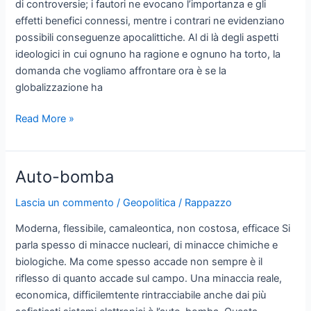
di controversie; i fautori ne evocano l’importanza e gli
effetti benefici connessi, mentre i contrari ne evidenziano
possibili conseguenze apocalittiche. Al di là degli aspetti
ideologici in cui ognuno ha ragione e ognuno ha torto, la
domanda che vogliamo affrontare ora è se la
globalizzazione ha
La
Read More »
globalizzazione
della
guerra
Auto-bomba
classica
Lascia un commento
/
Geopolitica
/
Rappazzo
Moderna, flessibile, camaleontica, non costosa, efficace Si
parla spesso di minacce nucleari, di minacce chimiche e
biologiche. Ma come spesso accade non sempre è il
riflesso di quanto accade sul campo. Una minaccia reale,
economica, difficilemtente rintracciabile anche dai più