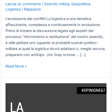
Lascia un commento
/
Esercito milizia
,
Geopolitica
,
Logistica
/
Rappazzo
L’evoluzione dei conflitti La logistica è una tematica
affascinante, complessa e continuamente in evoluzione.
Prima di iniziare la discussione legata agli aspetti del
processo “rifornimento e restituzione” del nostro esercito,
è utile gettare uno sguardo ai probabili scenari politico-
militare ai quali la logistica dovrà adattarsi o, meglio ancora,
prepararsi con anticipo. Joh Gray scrisse … […]
Le
Read More »
sfide
del
futuro
nel
contesto
globalizzato