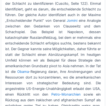
der Schlacht zu identifizieren (Cuscito, Seite 122). Einmal
identifiziert, geht es darum, die entscheidende Schlacht zu
führen. Der gleiche Autor identifiziert auch in der Maxime
„Entscheidender Punkt” von General
Jomini
eine Analogie
zwischen den Gedanken von Clausewitz und dem
Schachspiel. Das Beispiel ist Napoleon, dessen
katastrophaler Russlandfeldzug, bei dem er mehrmals eine
entscheidende Schlacht erfolglos suchte, bestens bekannt
ist. Der Gegner kannte seine Möglichkeiten, daher führte er
statt der Schlacht einen Abnützungskampf. Im heutigen
Umfeld können wir als Beispiel für diese Strategie den
amerikanischen Grundsatz pivot to Asia nehmen. In der Tat
ist die
Obama
-Regierung daran, ihre Anstrengungen und
Ressourcen dort zu konzentrieren, wo die amerikanischen
Interessen von strategischer Bedeutung sind. Die
angestrebte US-Energie-Unabhängigkeit erlaubt den USA,
einen Rücktritt von den
Petro-Monarchien
sowie ein
Rückzug aus dem irakischen und afghanischen Sumpf als
mögliches reales Ziel zu haben. Gleichzeitig weiss man,