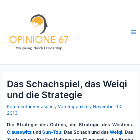
Zum
Inhalt
springen
Ma
Me
Das Schachspiel, das Weiqi
und die Strategie
Kommentar verfassen
/ Von
Rappazzo
/
November 10,
2013
Die Strategie des Ostens, die Strategie des Westens.
Clausewitz
und
Sun-Tzu
. Das Schach und das
Weiqi
. Das
Zentrum der Kraftentfaltung von Clausewitz, die Suche