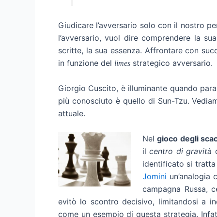
Giudicare l’avversario solo con il nostro p
l’avversario, vuol dire comprendere la sua 
scritte, la sua essenza. Affrontare con succ
in funzione del
strategico avversario.
limes
Giorgio Cuscito, è illuminante quando parago
più conosciuto è quello di Sun-Tzu. Vediam
attuale.
Nel
gioco degli scac
il
centro di gravità
identificato si tratt
Jomini
un’analogia c
campagna Russa, cer
evitò lo scontro decisivo, limitandosi a i
come un esempio di questa strategia. Infat