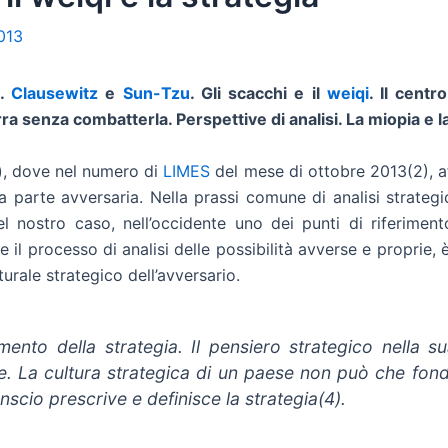
013
e.
Clausewitz
e
Sun-Tzu
. Gli scacchi e il
weiqi
. Il centr
rra senza combatterla. Perspettive di analisi. La miopia e la
), dove nel numero di
LIMES
del mese di ottobre 2013(2), a
a parte avversaria. Nella prassi comune di analisi strateg
 Nel nostro caso, nell’occidente uno dei punti di riferimen
 il processo di analisi delle possibilità avverse e proprie,
turale strategico dell’avversario.
mento della strategia. Il pensiero strategico nella su
e. La cultura strategica di un paese non può che fonda
cio prescrive e definisce la strategia(4).