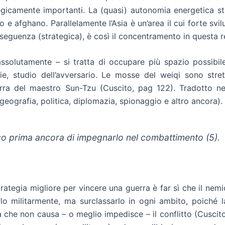
tegicamente importanti. La (quasi) autonomia energetica s
o e afghano. Parallelamente l’Asia è un’area il cui forte s
onseguenza (strategica), è così il concentramento in questa r
olutamente – si tratta di occupare più spazio possibile. 
ie, studio dell’avversario. Le mosse del weiqi sono stre
erra del maestro Sun-Tzu (Cuscito, pag 122). Tradotto nell
, geografia, politica, diplomazia, spionaggio e altro ancora).
ico prima ancora di impegnarlo nel combattimento (5).
 strategia migliore per vincere una guerra è far sì che il ne
rlo militarmente, ma surclassarlo in ogni ambito, poiché l
a che non causa – o meglio impedisce – il conflitto (Cuscit