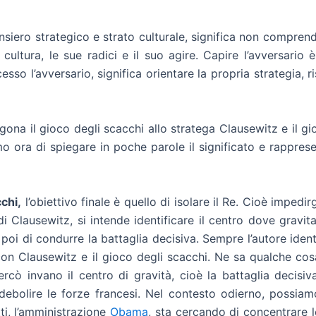
ensiero strategico e strato culturale, significa non compren
cultura, le sue radici e il suo agire. Capire l’avversario
esso l’avversario, significa orientare la propria strategia, 
na il gioco degli scacchi allo stratega Clausewitz e il gioc
o ora di spiegare in poche parole il significato e rappres
chi,
l’obiettivo finale è quello di isolare il Re. Cioè imped
di Clausewitz, si intende identificare il centro dove gravit
a poi di condurre la battaglia decisiva. Sempre l’autore iden
on Clausewitz e il gioco degli scacchi. Ne sa qualche co
cò invano il centro di gravità, cioè la battaglia decisiva
ndebolire le forze francesi. Nel contesto odierno, possiamo
ti, l’amministrazione
Obama
, sta cercando di concentrare l