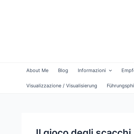
Vai
al
contenuto
About Me
Blog
Informazioni
Empfe
Visualizzazione / Visualisierung
Führungsphi
Il gioco degli scacchi,