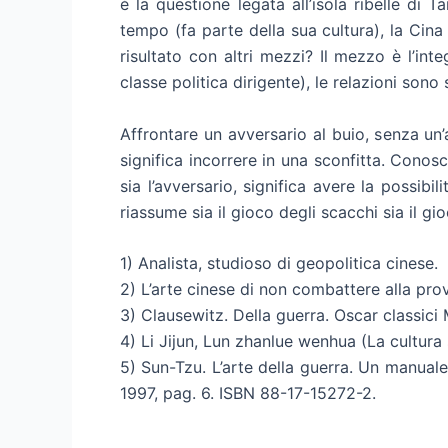
è la questione legata all’isola ribelle di
tempo (fa parte della sua cultura), la Cin
risultato con altri mezzi? Il mezzo è l’in
classe politica dirigente), le relazioni so
Affrontare un avversario al buio, senza un
significa incorrere in una sconfitta. Conos
sia l’avversario, significa avere la possi
riassume sia il gioco degli scacchi sia il gi
1) Analista, studioso di geopolitica cinese.
2) L’arte cinese di non combattere alla prov
3) Clausewitz. Della guerra. Oscar classic
4) Li Jijun, Lun zhanlue wenhua (La cultura
5) Sun-Tzu. L’arte della guerra. Un manuale d
1997, pag. 6. ISBN 88-17-15272-2.