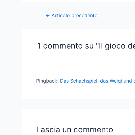
Post
←
Articolo precedente
navigation
1 commento su “Il gioco deg
Pingback:
Das Schachspiel, das Weiqi und d
Lascia un commento