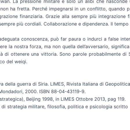
 Taiwan. La pressione militare è solo un alibi che nascon
a non ha fretta. Perché impegnarsi in un conflitto, quando
tegrazione finanziaria. Grazie alla sempre più integrazione
no sempre più cordiali. Collaborazione e dipendenza. Il tempo
’adeguata conoscenza, può far paura o indurci a false inte
cere la nostra forza, ma non quella dell’avversario, signific
bilità di ottenere una vittoria. Sono parole probabilmente 
oco del weiqi.
a della guerra di Siria. LIMES, Rivista Italiana di Geopoliti
i Mondadori, 2000. ISBN 88-04-43119-9.
 strategica), Beijing 1998, in LIMES Ottobre 2013, pag 119.
i strategia militare, filosofia, politica e psicologia scritto