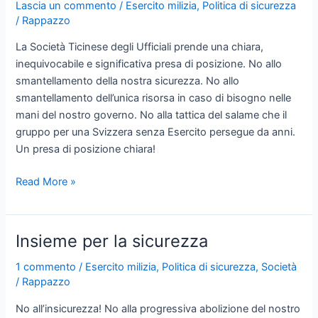
Lascia un commento
/
Esercito milizia
,
Politica di sicurezza
poche
/
Rappazzo
concrete
La Società Ticinese degli Ufficiali prende una chiara,
conseguenze
inequivocabile e significativa presa di posizione. No allo
(1/2)
smantellamento della nostra sicurezza. No allo
smantellamento dell’unica risorsa in caso di bisogno nelle
mani del nostro governo. No alla tattica del salame che il
gruppo per una Svizzera senza Esercito persegue da anni.
Un presa di posizione chiara!
Un
Read More »
chiaro
no!
Un
Insieme per la sicurezza
no
allo
1 commento
/
Esercito milizia
,
Politica di sicurezza
,
Società
/
Rappazzo
smantellamento
della
No all’insicurezza! No alla progressiva abolizione del nostro
nostra