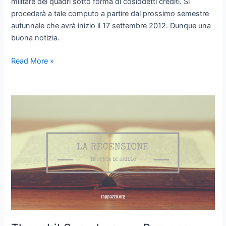
militare dei quadri sotto forma di cosiddetti crediti. Si
procederà a tale computo a partire dal prossimo semestre
autunnale che avrà inizio il 17 settembre 2012. Dunque una
buona notizia.
Riconoscimento
Read More »
universitario
dell’istruzione
militare