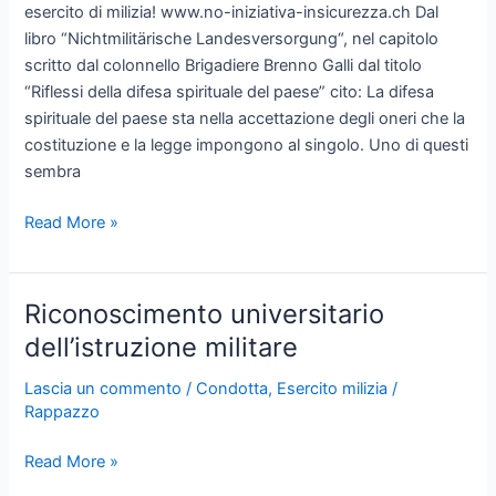
esercito di milizia! www.no-iniziativa-insicurezza.ch Dal
sicurezza
libro “Nichtmilitärische Landesversorgung“, nel capitolo
scritto dal colonnello Brigadiere Brenno Galli dal titolo
“Riflessi della difesa spirituale del paese” cito: La difesa
spirituale del paese sta nella accettazione degli oneri che la
costituzione e la legge impongono al singolo. Uno di questi
sembra
Insieme
Read More »
per
la
sicurezza
Riconoscimento universitario
dell’istruzione militare
Lascia un commento
/
Condotta
,
Esercito milizia
/
Rappazzo
Riconoscimento
Read More »
universitario