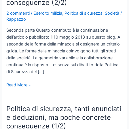
conseguenze (2/2)
2 commenti
/
Esercito milizia
,
Politica di sicurezza
,
Società
/
Rappazzo
Seconda parte Questo contributo è la continuazione
dell’articolo pubblicato il 10 maggio 2013 su questo blog. A
seconda della forma della minaccia si designerà un criterio
guida. Le forme della minaccia coinvolgono tutti gli strati
della società. La geometria variabile e la collaborazione
continua è la risposta. L’essenza sul dibattito della Politica
di Sicurezza del […]
Politica
Read More »
di
sicurezza,
tanti
Politica di sicurezza, tanti enunciati
enunciati
e deduzioni, ma poche concrete
e
conseguenze (1/2)
deduzioni,