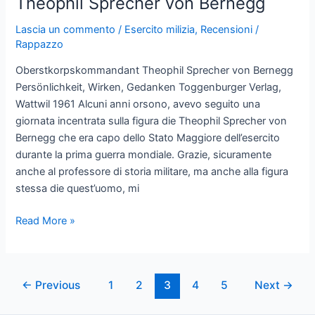
Theophil Sprecher von Bernegg
Lascia un commento
/
Esercito milizia
,
Recensioni
/
Rappazzo
Oberstkorpskommandant Theophil Sprecher von Bernegg
Persönlichkeit, Wirken, Gedanken Toggenburger Verlag,
Wattwil 1961 Alcuni anni orsono, avevo seguito una
giornata incentrata sulla figura die Theophil Sprecher von
Bernegg che era capo dello Stato Maggiore dell’esercito
durante la prima guerra mondiale. Grazie, sicuramente
anche al professore di storia militare, ma anche alla figura
stessa die quest’uomo, mi
Theophil
Read More »
Sprecher
von
Bernegg
Post
←
Previous
1
2
3
4
5
Next
→
pagination