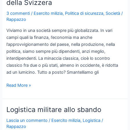
della Svizzera
della
Svizzera
3 commenti
/
Esercito milizia
,
Politica di sicurezza
,
Società
/
Rappazzo
Viviamo in una società sempre più globalizzata. In vari
campi quali la finanza, l’economia ma anche
l’approvvigionamento del paese, nella produzione, nella
politica, siamo sempre più dipendenti, anzi meglio,
interdipendenti. La minaccia classica, cioè lo scontro
classico fra due o più stati, almeno in occidente, è ridotta
ad un lumicino. Tutto a posto? Smantelliamo gli
Pensieri
Read More »
sulla
politica
di
Logistica militare allo sbando
sicurezza
della
Lascia un commento
/
Esercito milizia
,
Logistica
/
Rappazzo
Svizzera