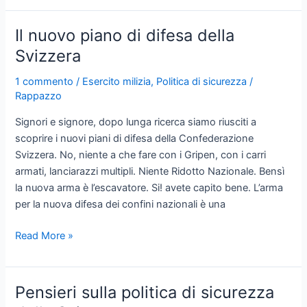
dell’istruzione
militare
Il nuovo piano di difesa della
Svizzera
1 commento
/
Esercito milizia
,
Politica di sicurezza
/
Rappazzo
Signori e signore, dopo lunga ricerca siamo riusciti a
scoprire i nuovi piani di difesa della Confederazione
Svizzera. No, niente a che fare con i Gripen, con i carri
armati, lanciarazzi multipli. Niente Ridotto Nazionale. Bensì
la nuova arma è l’escavatore. Si! avete capito bene. L’arma
per la nuova difesa dei confini nazionali è una
Il
Read More »
nuovo
piano
di
Pensieri sulla politica di sicurezza
difesa