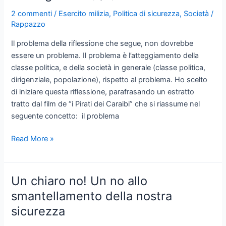
ma
2 commenti
/
Esercito milizia
,
Politica di sicurezza
,
Società
/
poche
Rappazzo
concrete
Il problema della riflessione che segue, non dovrebbe
conseguenze
essere un problema. Il problema è l’atteggiamento della
(2/2)
classe politica, e della società in generale (classe politica,
dirigenziale, popolazione), rispetto al problema. Ho scelto
di iniziare questa riflessione, parafrasando un estratto
tratto dal film de “i Pirati dei Caraibi” che si riassume nel
seguente concetto: il problema
Politica
Read More »
di
sicurezza,
tanti
Un chiaro no! Un no allo
enunciati
smantellamento della nostra
e
sicurezza
deduzioni,
ma