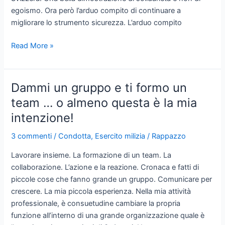
egoismo. Ora però l’arduo compito di continuare a
migliorare lo strumento sicurezza. L’arduo compito
Obbligo
Read More »
di
servire:
di
Dammi un gruppo e ti formo un
poche
team … o almeno questa è la mia
parole
intenzione!
…
!
3 commenti
/
Condotta
,
Esercito milizia
/
Rappazzo
Lavorare insieme. La formazione di un team. La
collaborazione. L’azione e la reazione. Cronaca e fatti di
piccole cose che fanno grande un gruppo. Comunicare per
crescere. La mia piccola esperienza. Nella mia attività
professionale, è consuetudine cambiare la propria
funzione all’interno di una grande organizzazione quale è