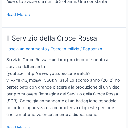
l’esercito svizzero a ritmi di 3-4 anni. Una constante
Dammi
Read More »
un
gruppo
e
Il Servizio della Croce Rossa
ti
formo
Lascia un commento
/
Esercito milizia
/
Rappazzo
un
Servizio Croce Rossa – un impegno incondizionato al
team
servizio dell’umanità
…
[youtube=http://www.youtube.com/watch?
o
v=-7mIk43jimc&w=560&h=315] Lo scorso anno (2012) ho
almeno
partecipato con grande piacere alla produzione di un video
questa
per promuovere l’immagine del Servizio della Croce Rossa
è
(SCR). Come già comandante di un battaglione ospedale
la
ho potuto apprezzare la competenza di queste persone
mia
che si mettono volontariamente a disposizione
intenzione!
Il
Read More »