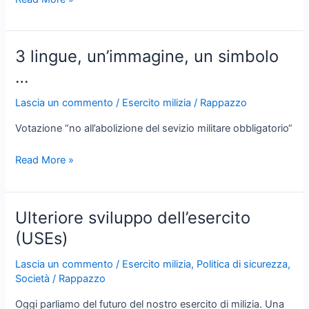
Servizio
della
Croce
3 lingue, un’immagine, un simbolo
Rossa
…
Lascia un commento
/
Esercito milizia
/
Rappazzo
Votazione “no all’abolizione del sevizio militare obbligatorio“
3
Read More »
lingue,
un’immagine,
un
Ulteriore sviluppo dell’esercito
simbolo
(USEs)
…
Lascia un commento
/
Esercito milizia
,
Politica di sicurezza
,
Società
/
Rappazzo
Oggi parliamo del futuro del nostro esercito di milizia. Una