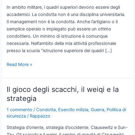
In ambito militare, i quadri superiori devono essere degli
accademici. La condotta non è una disciplina universitaria.
Il management non è la condotta. Anche l’artigiano o il
semplice operaio o impiegato può essere un ottimo
condottiero. Un minimo di istruzione è comunque
necessaria. Nell’ambito della mia attività professionale
presso la scuola “istruzione superiore dei quadri […]
L’equilibrio
Read More »
nella
condotta
Il gioco degli scacchi, il weiqi e la
strategia
1 commento
/
Condotta
,
Esercito milizia
,
Guerra
,
Politica di
sicurezza
/
Rappazzo
Strategia d’oriente, strategia d’occidente. Clausewitz e Sun-
Tzu. Gli scacchi e il weiqi. Il centro di gravità di Clausewitz,