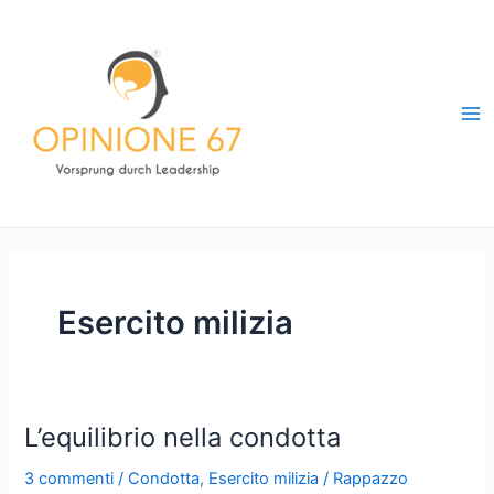
Vai
al
contenuto
Ma
Me
Esercito milizia
L’equilibrio nella condotta
3 commenti
/
Condotta
,
Esercito milizia
/
Rappazzo