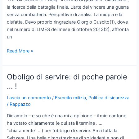
la ricerca della battaglia finale. L’arte del vincere una guerra
senza combatterla. Perspettive di analisi. La miopia e la
disfatta. Devo proprio ringraziare Giorgio Cuscito(1), dove
nel numero di LIMES del mese di ottobre 2013(2), affronta
un
Il
Read More »
gioco
degli
scacchi,
Obbligo di servire: di poche parole
il
… !
weiqi
e
Lascia un commento
/
Esercito milizia
,
Politica di sicurezza
la
/
Rappazzo
strategia
Diciamolo – e so che è una mi a opinione – il mio cantone
ha votato chiaramente (e qui sta il termine …..
“chiaramente” …) per l’obbligo di servire. Anzi tutta la
Svizzera. Una bella dimostrazione di solidarietà e non di