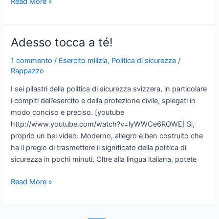
Il
Read More »
manifesto
della
logistica
Adesso tocca a té!
militare
1 commento
/
Esercito milizia
,
Politica di sicurezza
/
Rappazzo
I sei pilastri della politica di sicurezza svizzera, in particolare
i compiti dell’esercito e della protezione civile, spiegati in
modo conciso e preciso. [youtube
http://www.youtube.com/watch?v=lyWWCe6ROWE] Si,
proprio un bel video. Moderno, allegro e ben costruito che
ha il pregio di trasmettere il significato della politica di
sicurezza in pochi minuti. Oltre alla lingua italiana, potete
Adesso
Read More »
tocca
a
té!